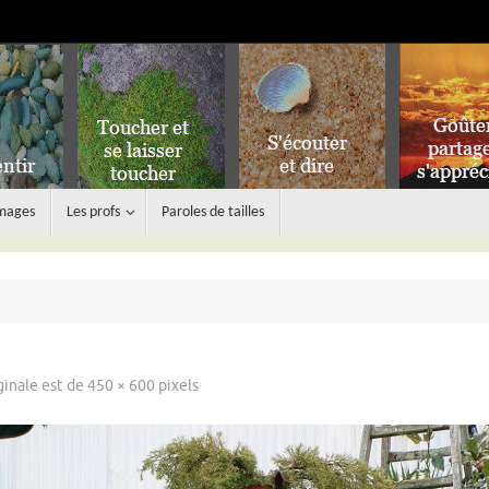
images
Les profs
Paroles de tailles
iginale est de
450 × 600
pixels