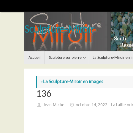
Passer
au
contenu
Sculpture-Miroir
Passer
Accueil
Sculpture sur pierre
La Sculpture-Miroir en 
au
contenu
«
La Sculpture-Miroir en images
136
Jean-Michel
octobre 14, 2022
La taille or