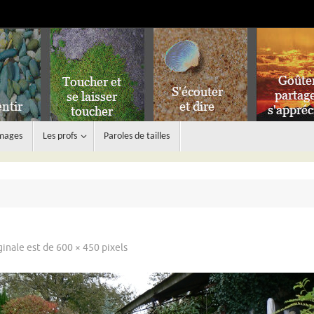
images
Les profs
Paroles de tailles
iginale est de
600 × 450
pixels