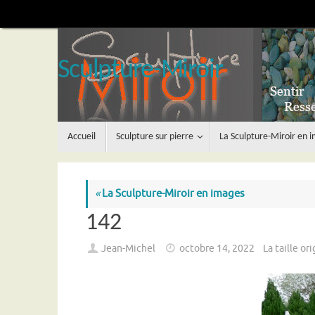
Passer
au
contenu
Sculpture-Miroir
Passer
Accueil
Sculpture sur pierre
La Sculpture-Miroir en 
au
contenu
«
La Sculpture-Miroir en images
142
Jean-Michel
octobre 14, 2022
La taille or